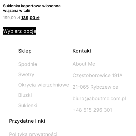
Sukienka kopertowa wiosenna
wiązana w talii
199,00
zł
139,00
zł
Wybierz opcje
Sklep
Kontakt
About Me
Spodnie
Swetry
Częstoborowice 191A
Okrycia wierzchniowe
21-065 Rybczewice
Bluzki
biuro@aboutme.com.pl
Sukienki
+48 515 296 301
Przydatne linki
Polityka prywatności