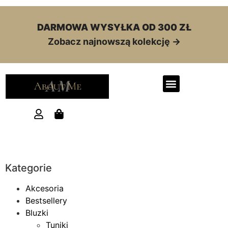
DARMOWA WYSYŁKA OD 300 ZŁ
Zobacz najnowszą kolekcję →
Długa pikowana kurtka
Kategorie
damska z paskiem –
fason wysmuklający
Akcesoria
Bestsellery
399,00
zł
+
DODAJ
Bluzki
Tuniki